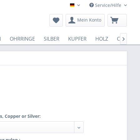
Service/Hilfe
Deutsch
Mein Konto
N
OHRRINGE
SILBER
KUPFER
HOLZ
COTTON

, Copper or Silver:
ur nylon :