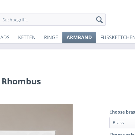
EADS
KETTEN
RINGE
ARMBAND
FUSSKETTCHE
d Rhombus
Choose brass
Choose colo