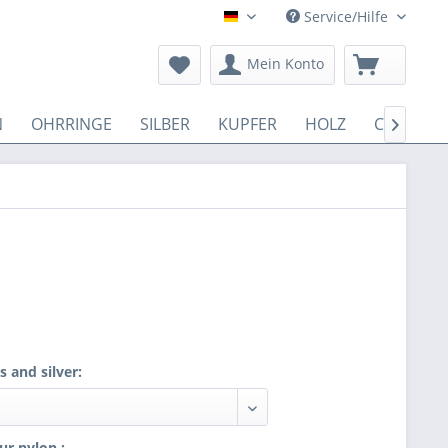
Service/Hilfe
Deutsch
Mein Konto
N
OHRRINGE
SILBER
KUPFER
HOLZ
COTTON

 and silver:
ur nylon :