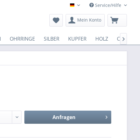
Service/Hilfe
Deutsch
Mein Konto
N
OHRRINGE
SILBER
KUPFER
HOLZ
COTTON

Anfragen