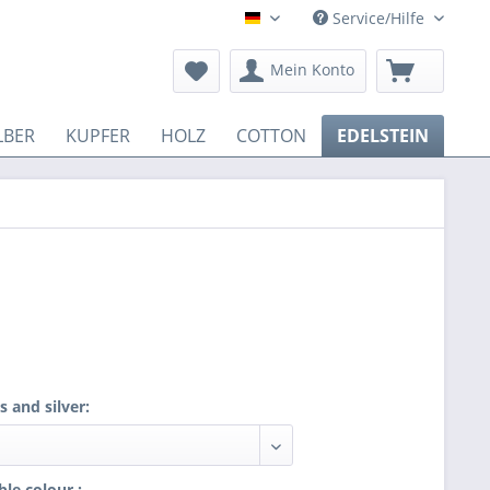
Service/Hilfe
Deutsch
Mein Konto
LBER
KUPFER
HOLZ
COTTON
EDELSTEIN
 and silver:
le colour :