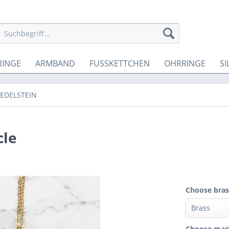
RINGE
ARMBAND
FUSSKETTCHEN
OHRRINGE
SI
EDELSTEIN
cle
Choose brass
Choose marb