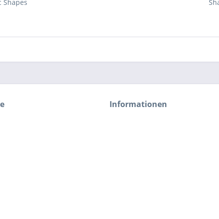
c Shapes
Sh
ce
Informationen