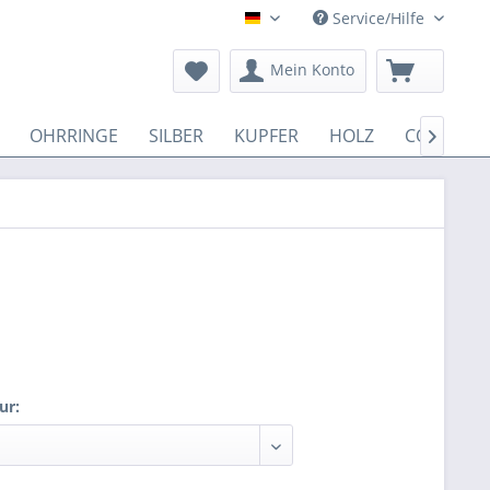
Service/Hilfe
Deutsch
Mein Konto
OHRRINGE
SILBER
KUPFER
HOLZ
COTTON

ur: