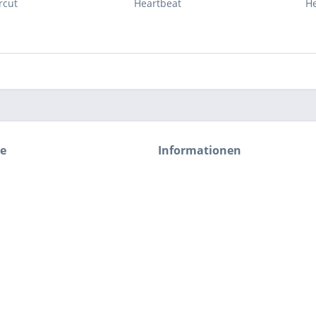
rcut
Heartbeat
He
ce
Informationen