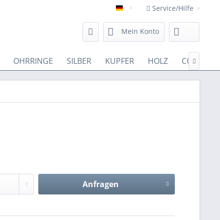
Service/Hilfe
Deutsch
Mein Konto
OHRRINGE
SILBER
KUPFER
HOLZ
COTTON

Anfragen