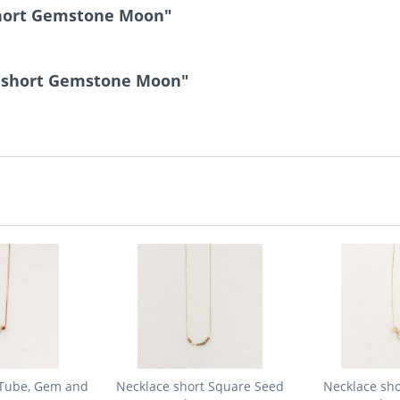
short Gemstone Moon"
e short Gemstone Moon"
 Tube, Gem and
Necklace short Square Seed
Necklace sho