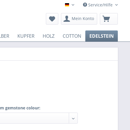
Service/Hilfe
Deutsch
Mein Konto
LBER
KUPFER
HOLZ
COTTON
EDELSTEIN
m gemstone colour: