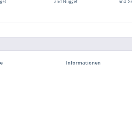
get
and Nugget
and G
ce
Informationen