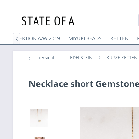
UE KOLLEKTION A/W 2019
MIYUKI BEADS
KETTEN

Übersicht
EDELSTEIN
KURZE KETTEN 
Necklace short Gemston