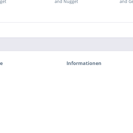
get
and Nugget
and G
ce
Informationen