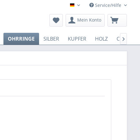
Service/Hilfe
Deutsch
Mein Konto
OHRRINGE
SILBER
KUPFER
HOLZ
COTTON
